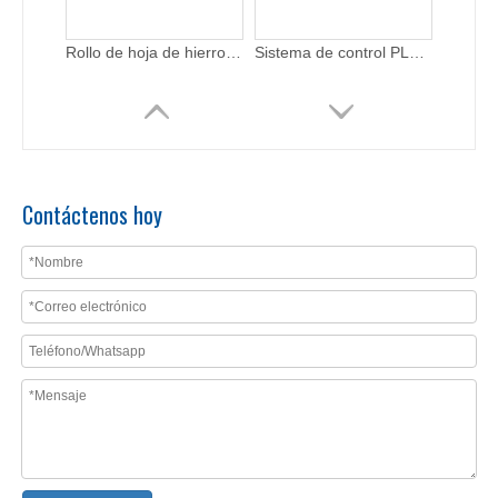
Máquina para tejas de alta velocidad a la venta
Máquina formadora de rollos de tejas esmaltadas de fácil operación
Contáctenos hoy
Máquina formadora de rollos de tejas escalonadas para paneles de techo
Máquina formadora de rollos de techo de tejas metrocopo de metal con caja de cambios