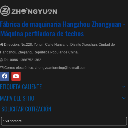
Máquina formadora de rollos de tejas escalonadas de alta velocidad
Rollo Metropo de alta velocidad que forma la máquina formadora con transmisión de caja de engranajes
Fábrica de maquinaria Hangzhou Zhongyuan -
Máquina perfiladora de techos
Dirección: No.228, Yongli, Calle Nanyang, Distrito Xiaoshan, Ciudad de

Hangzhou, Zhejiang, República Popular de China.
Tel:
0086-13867521382

Correo electrónico:
zhongyuanforming@hotmail.com

ETIQUETA CALIENTE
Máquina perfiladora de tejas escalonadas personalizada con sistema de calidad ISO
Máquina formadora de rollos de tejas Metropo con transmisión de caja de engranajes
MAPA DEL SITIO
SOLICITAR COTIZACIÓN