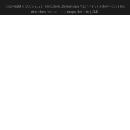
Máquina para techos de tejas escalonadas de metal
Azulejo de Nigeria Metrocopo que forma la máquina
Copyright © 2003-2021 Hangzhou Zhongyuan Machinery Factory Todos los
derechos reservados |
mapa del sitio
|
XML
Rodillo del azulejo del paso de progresión que forma la máquina
Rodillo del azulejo de azotea que forma la máquina