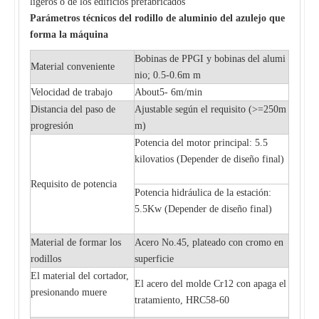
ligeros o de los edificios prefabricados
Parámetros técnicos del rodillo de aluminio del azulejo que
forma la máquina
Bobinas de PPGI y bobinas del alumi
Material conveniente
nio; 0.5-0.6m m
Velocidad de trabajo
About5- 6m/min
Distancia del paso de
Ajustable según el requisito (>=250m
progresión
m)
Potencia del motor principal: 5.5
kilovatios (
Depender de diseño final)
Requisito de potencia
Potencia hidráulica de la estación:
5.5Kw (
Depender de diseño final)
Material de formar los
Acero No.45, plateado con cromo en
rodillos
superficie
El material del cortador,
El acero del molde Cr12 con apaga el
presionando muere
tratamiento, HRC58-60