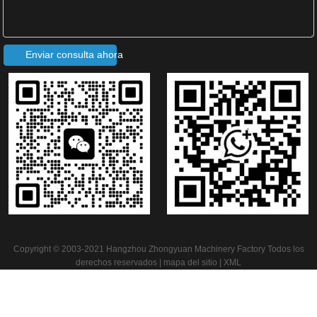
Enviar consulta ahora
Máquina formadora de rollos de tejas escalonadas de metal/máquina formadora de rollos de tejas esmaltadas
Máquina para techos de tejas escalonadas de metal
Copyright © 2003-2021 Hangzhou Zhongyuan Machinery Factory Todos los
derechos reservados |
mapa del sitio
|
XML