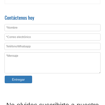
Contáctenos hoy
Máquina para tejas de alta velocidad a la venta
Máquina formadora de rollos de tejas esmaltadas de fácil operación
Entregar
Máquina formadora de rollos de tejas escalonadas para paneles de techo
Máquina formadora de rollos de techo de tejas metrocopo de metal con caja de cambios