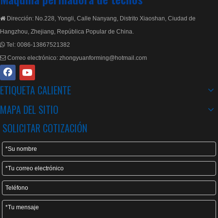
Dirección: No.228, Yongli, Calle Nanyang, Distrito Xiaoshan, Ciudad de

Máquina formadora de rollos de tejas escalonadas de alta velocidad
Rollo Metropo de alta velocidad que forma la máquina formadora con transmisión de caja de engranajes
Hangzhou, Zhejiang, República Popular de China.
Tel:
0086-13867521382

Correo electrónico:
zhongyuanforming@hotmail.com

ETIQUETA CALIENTE
MAPA DEL SITIO
SOLICITAR COTIZACIÓN
Máquina formadora de rollos de tejas Metropo con transmisión de caja de engranajes
Máquina formadora de tejas esmaltadas de metal de alta velocidad de calidad de Taiwán con sistema de calidad ISO