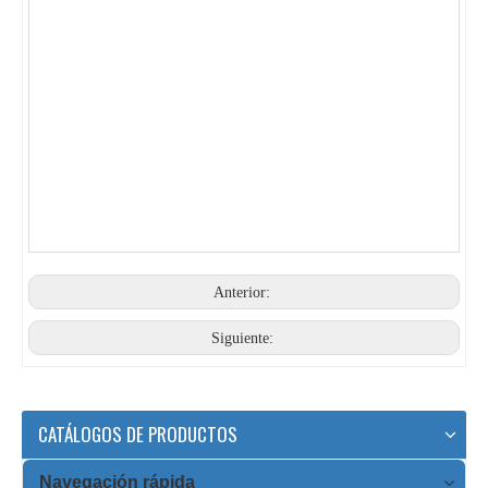
Anterior:
Siguiente:
Máquina perfiladora de azulejos españoles de nuevo estilo a la venta
Máquina formadora de rollos de paneles de tejas
CATÁLOGOS DE PRODUCTOS
Navegación rápida