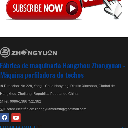
Rollo Metropo de alta velocidad que forma la máquina formadora con transmisión de caja de engranajes
Máquina perfiladora de tejas escalonadas personalizada con sistema de calidad ISO
Fábrica de maquinaria Hangzhou Zhongyuan -
Máquina perfiladora de techos
Dirección: No.228, Yongli, Calle Nanyang, Distrito Xiaoshan, Ciudad de

Hangzhou, Zhejiang, República Popular de China.
Tel:
0086-13867521382

Correo electrónico:
zhongyuanforming@hotmail.com
