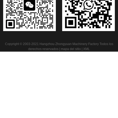
Azulejo de Nigeria Metrocopo que forma la máquina
Rodillo del azulejo del paso de progresión que forma la máquina
Copyright © 2003-2021 Hangzhou Zhongyuan Machinery Factory Todos los
derechos reservados |
mapa del sitio
|
XML