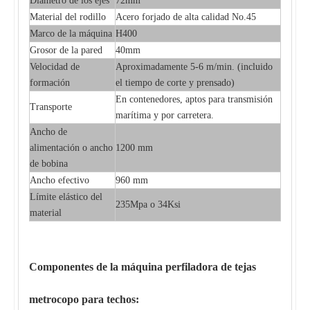
Diámetro de los ejes
72mm
Material del rodillo
Acero forjado de alta calidad No.45
Marco de la máquina
H400
Grosor de la pared
40mm
Velocidad de
Aproximadamente 5-6 m/min. (incluido
formación
el tiempo de corte y prensado)
En contenedores, aptos para transmisión
Transporte
marítima y por carretera.
Ancho de
alimentación o ancho
1200 mm
de bobina
Ancho efectivo
960 mm
Límite elástico del
235Mpa o 34Ksi
material
Componentes de la máquina perfiladora de tejas
metrocopo para techos: