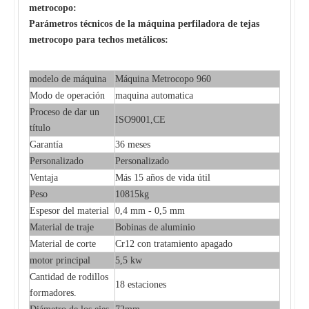
metrocopo:
Parámetros técnicos de la máquina perfiladora de tejas
metrocopo para techos metálicos:
modelo de máquina
Máquina Metrocopo 960
Modo de operación
maquina automatica
Proceso de dar un
ISO9001,CE
título
Garantía
36 meses
Personalizado
Personalizado
Ventaja
Más 15 años de vida útil
Peso
10815kg
Espesor del material
0,4 mm - 0,5 mm
Material de traje
Bobinas de aluminio
Material de corte
Cr12 con tratamiento apagado
motor principal
5,5 kw
Cantidad de rodillos
18 estaciones
formadores.