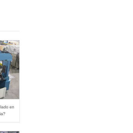
filado en
ia?