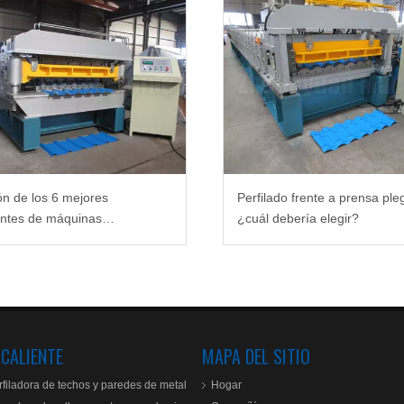
ón de los 6 mejores
Perfilado frente a prensa ple
antes de máquinas
¿cuál debería elegir?
adoras de techos de 2022
 CALIENTE
MAPA DEL SITIO
filadora de techos y paredes de metal
Hogar