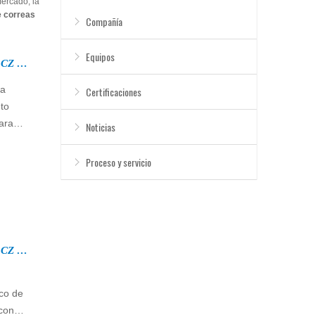
mercado, la
e correas
Compañía
Equipos
Entrega de la máquina perfiladora de correas CZ el 20 de junio de 2025
ta
Certificaciones
to
ara
Noticias
sión.
los
Proceso y servicio
tud.
Entrega de la máquina perfiladora de correas CZ el 27 de mayo de 2025
rco de
 con