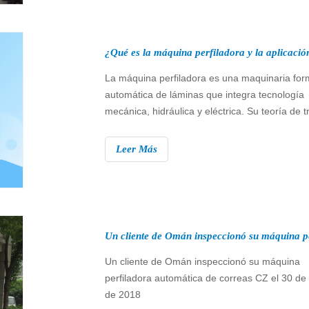
La máquina perfiladora es una maquinaria fo
automática de láminas que integra tecnología
mecánica, hidráulica y eléctrica. Su teoría de t
es formar bobinas de acero ppgi o bobinas de
aluminio según se desee con diferentes secci
Leer Más
perfil. Es una industria de perfilado personaliz
Productos de la máquina perfiladora.
Un cliente de Omán inspeccionó su máquina
perfiladora automática de correas CZ el 30 d
de 2018