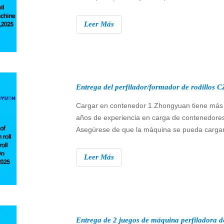
buena planitud garantiza que toda la placa de
se pueda instalar en el mismo nivel. Es
Leer Más
extremadamente importante para los producto
finales de acero.
Cargar en contenedor 1.Zhongyuan tiene más
años de experiencia en carga de contenedore
Asegúrese de que la máquina se pueda carga
forma segura. 2. Todos los componentes se fij
alambre de acero con contenedor para garanti
Leer Más
que la máquina no se dañe durante el envío.
3.Zhongyuan tomará fotografías de cada
componente en el contenedor y se las mostrar
cliente.