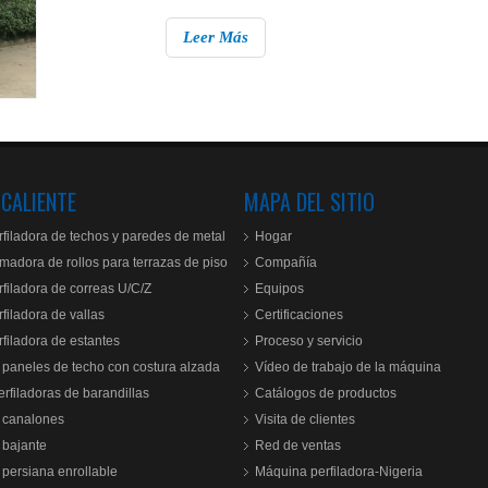
Leer Más
 CALIENTE
MAPA DEL SITIO
filadora de techos y paredes de metal
Hogar
madora de rollos para terrazas de piso
Compañía
filadora de correas U/C/Z
Equipos
filadora de vallas
Certificaciones
filadora de estantes
Proceso y servicio
paneles de techo con costura alzada
Vídeo de trabajo de la máquina
rfiladoras de barandillas
Catálogos de productos
 canalones
Visita de clientes
 bajante
Red de ventas
persiana enrollable
Máquina perfiladora-Nigeria