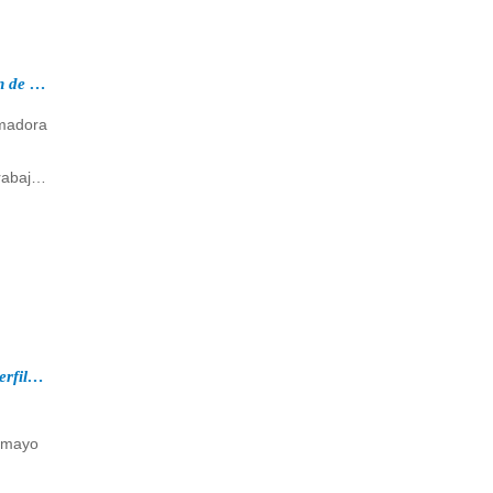
¿Qué es la máquina perfiladora y la aplicación de la máquina perfiladora?
rmadora
rabajo
ones de
ado.
Un cliente de Omán inspeccionó su máquina perfiladora automática de correas CZ el 30 de mayo de 2018
e mayo