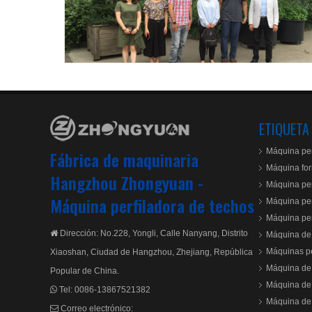
ETIQUETA
Máquina per
Fábrica de maquinaria
Máquina for
Hangzhou Zhongyuan -
Máquina per
Máquina perfiladora de techos
Máquina per
Máquina per
Dirección: No.228, Yongli, Calle Nanyang, Distrito

Máquina de 
Máquinas pe
Xiaoshan, Ciudad de Hangzhou, Zhejiang, República
Máquina de
Popular de China.
Máquina de
Tel:
0086-13867521382

Máquina de 
Correo electrónico:
