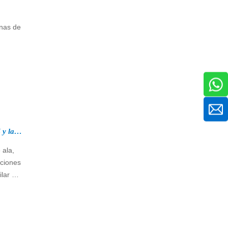
inas de
¿Qué es la máquina perfiladora de correas CZ y la aplicación CZ Purlin?
 ala,
ciones
lar a