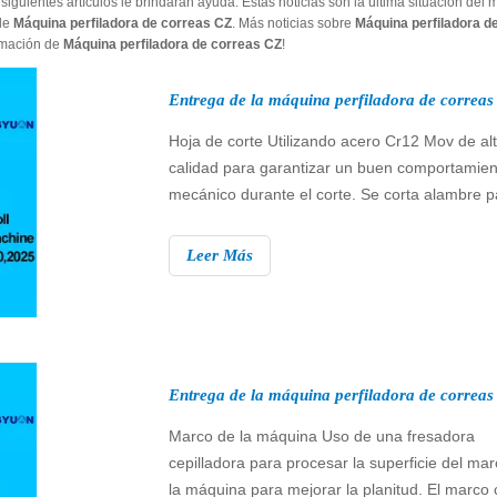
s siguientes artículos le brindarán ayuda. Estas noticias son la última situación del 
 de
Máquina perfiladora de correas CZ
. Más noticias sobre
Máquina perfiladora d
ormación de
Máquina perfiladora de correas CZ
!
Hoja de corte Utilizando acero Cr12 Mov de al
calidad para garantizar un buen comportamien
mecánico durante el corte. Se corta alambre p
garantizar que la hoja de corte tenga alta preci
Se pule en la rectificadora plana para eliminar 
Leer Más
trapos del cortador y conseguir una gran plani
Marco de la máquina Uso de una fresadora
cepilladora para procesar la superficie del ma
la máquina para mejorar la planitud. El marco