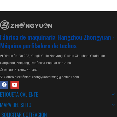
Más de 100 juegos de máquinas exportadas cada año
Más de 70 países utilizan máquinas Zhongyuan
Parámetros técnicos principales de la máquina
Fábrica de maquinaria Hangzhou Zhongyuan -
perfiladora de rollos de doble capa:
Máquina perfiladora de techos
1 ) Ancho de la bobina: Panel de persiana: 1020 mm
Dirección: No.228, Yongli, Calle Nanyang, Distrito Xiaoshan, Ciudad de

Hoja IBR: 925 mm.
Hangzhou, Zhejiang, República Popular de China.
2 ) Espesor de bobina adecuado: 0,3 mm -0,8 mm
Tel:
0086-13867521382

Correo electrónico:
zhongyuanforming@hotmail.com

3 ) Materias primas adecuadas: pregalvanizado y
cromadek
ETIQUETA CALIENTE
4) Límite elástico de la materia prima: Panel del
MAPA DEL SITIO
obturador: 235 mpa
SOLICITAR COTIZACIÓN
Hoja IBR: 550mpa