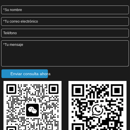
5) Cantidad de rodillos: superior: 18 estaciones,
abajo: 23 estaciones
6) Potencia del motor principal: 7,5 KW
7) Potencia hidráulica: 2,2 KW
8) Tamaño: 10,5 mx1,85 mx1,8 m
9) Peso: 14265 kg.
Enviar consulta ahora
Imágenes de la máquina perfiladora de láminas
para techos de doble capa: