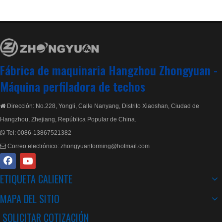
Se puede enviar un técnico experimentado para instalar
máquinas en el extranjero.
Más de 100 juegos de máquinas exportadas cada año
Más de 65 países utilizan máquinas Zhongyuan
Fábrica de maquinaria Hangzhou Zhongyuan -
Máquina perfiladora de techos
Parámetros técnicos principales de la máquina formadora
Dirección: No.228, Yongli, Calle Nanyang, Distrito Xiaoshan, Ciudad de

de correas C:
Hangzhou, Zhejiang, República Popular de China.
Peso: alimentación del material: 11150 kg.
Tel:
0086-13867521382

Correo electrónico:
zhongyuanforming@hotmail.com

formación: 11530kgs
formando: 15 grupos
ETIQUETA CALIENTE
Potencia del motor principal: 5,5*4kw
MAPA DEL SITIO
Tamaño de la máquina: 13m*2,2m*2m
SOLICITAR COTIZACIÓN