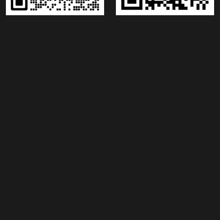
Máquina formadora de rollos C Purlin
Máquina formadora de rollos Purlin automática
C Máquina formadora de rollos de correa de acero
Artículos relacionados
Entrega de la máquina
Entrega de la máquina
perfiladora de correas CZ
perfiladora de paneles de